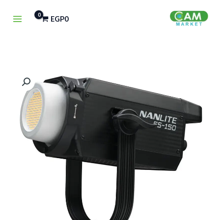
خطي
EGP
0
لى
لمحتوى