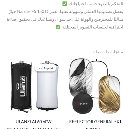
التحكم بالضوء حسب احتياجاتك.
بفضل تصميمها العملي وسهولة نقلها، تعتبر Nanlite FS 150 D خيارًا
مثاليًا للمحترفين والهواة على حد سواء، وتساعدك في تحقيق إضاءة
احترافية لجلسات التصوير المختلفة.
منتجات ذات صلة
السعر
السعر
الأصلي
الحالي
تخفيضات!
تخفيضات!
هو:
هو:
EGP5,500.
EGP6,500.
ULANZI AL60 60W
REFLECTOR GENERAL 5X1