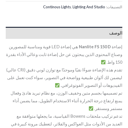
التصنيفات:
Lighting And Studio
,
Continous Lights
الوصف
إضاءة
Nanlite FS 150 D
هي إضاءة LED قوية ومناسبة للمصورين
وصناع المحتوى الذين يبحثون عن حل إضاءة ثابت وعالي الأداء بقدرة
150 واط.
تقدم هذه الإضاءة ضوءًا نقيًا وموحدًا مع توازن لوني دقيق (CRI عالي)
ليضمن لك ألوان طبيعية وواضحة في التصوير، سواء كنت تعمل على
الفيديوهات أو التصوير الفوتوغرافي.
تم تصميمها بجسم متين وخفيف الوزن، مع نظام تبريد هادئ وفعال
يمنع ارتفاع درجة الحرارة أثناء الاستخدام الطويل، مما يضمن أداء
مستمر ومستقر.
تدعم تركيب ملحقات Bowens القياسية، ما يجعلها متوافقة مع
العديد من الأدوات مثل العواكس والفلاتر، لتعطيك مرونة كبيرة في