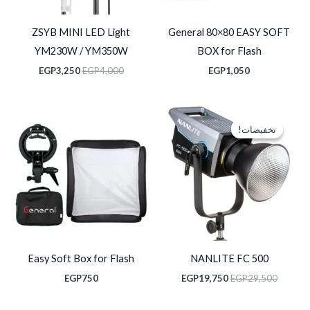
ZSYB MINI LED Light
General 80×80 EASY SOFT
YM230W / YM350W
BOX for Flash
EGP
3,250
EGP
4,000
EGP
1,050
السعر
السعر
الأصلي
الحالي
تخفيضات!
تخفيضات!
هو:
هو:
EGP19,750.
EGP29,500.
Easy Soft Box for Flash
NANLITE FC 500
EGP
750
EGP
19,750
EGP
29,500