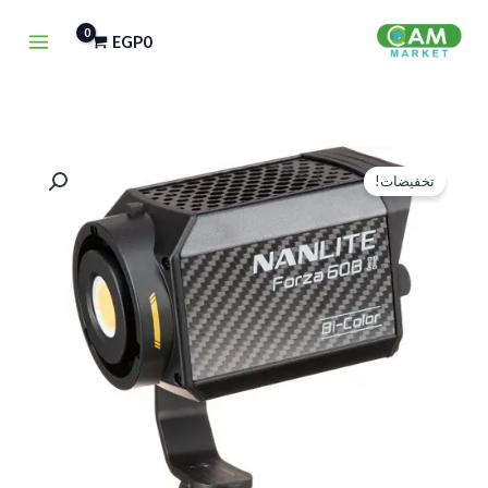
خطي
EGP
0
لى
لمحتوى
السعر
السعر
تخفيضات!
الأصلي
الحالي
هو:
هو:
EGP10,000.
EGP15,000.