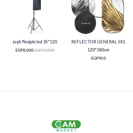
zsyb flexiple led 35*120
REFLECTOR GENERAL 5X1
120*180cm
EGP
8,000
EGP
10,000
EGP
950