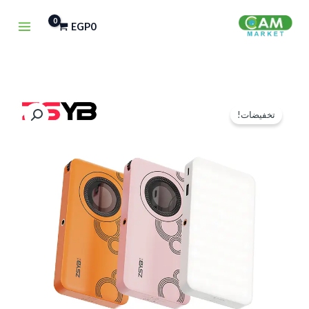
خطي
EGP
0
لى
لمحتوى
كمية
السعر
السعر
تخفيضات!
LED
الأصلي
الحالي
S12R
هو:
هو:
EGP1,500.
EGP2,000.