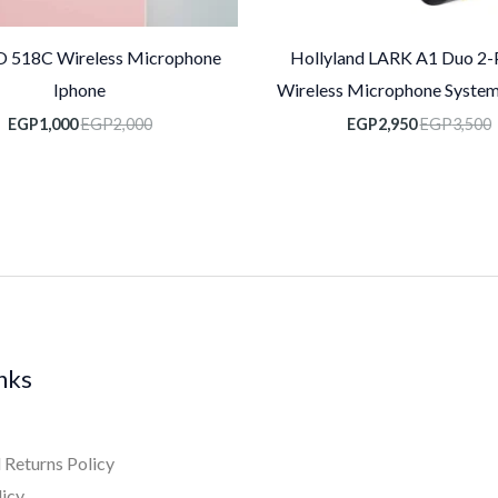
 518C Wireless Microphone
Hollyland LARK A1 Duo 2-
Iphone
Wireless Microphone Syst
EGP
1,000
EGP
2,000
EGP
2,950
EGP
3,500
inks
 Returns Policy
licy