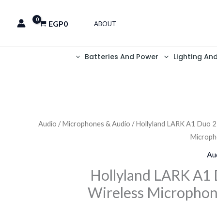
EGP
0
ABOUT
Batteries And Power
Lighting An
Audio
/
Microphones & Audio
/ Hollyland LARK A1 Duo 2
السعر
Microph
الحالي
Au
هو:
Hollyland LARK A1
Wireless Microphon
EGP2,200.
EGP