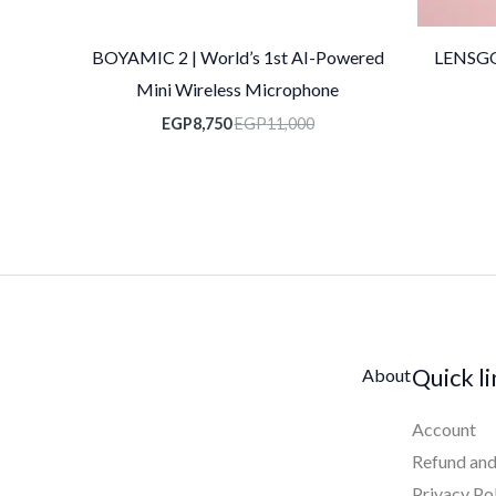
BOYAMIC 2 | World’s 1st AI-Powered
LENSGO
Mini Wireless Microphone
EGP
8,750
EGP
11,000
Quick l
About
Account
Refund and
Privacy Po