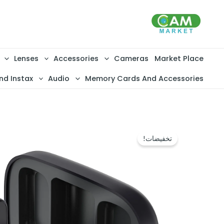
خطي
لى
لمحتوى
Lenses
Accessories
Cameras
Market Place
nd Instax
Audio
Memory Cards And Accessories
تخفيضات!