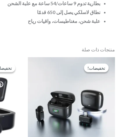
بطارية تدوم 9 ساعات/54 ساعة مع علبة الشحن
نطاق لاسلكي يصل إلى 650 قدمًا
علبة شحن، مغناطيسات، واقيات رياح
منتجات ذات صلة
السعر
السعر
الأصلي
الحالي
تخفيضات!
تخفيضات!
تخفيضا
تخفيضا
هو:
هو:
EGP1,400.
EGP1,550.