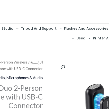
d Studio
Tripod And Support
Flashes And Accessories
Used
Printer A
كمية
الرئيسية
/
-Person Wireless
السعر
one with USB-C Connector
Hollyland
الأصلي
LARK
dio
,
Microphones & Audio
A1
هو:
 Duo 2-Person
Duo
e with USB-C
2,750.
2-
Connector
Person