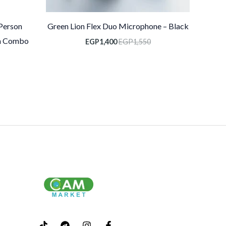
Person
Green Lion Flex Duo Microphone – Black
em Combo
EGP
1,400
EGP
1,550