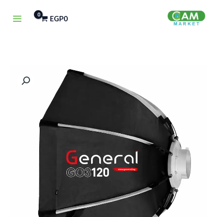
خطي
EGP
0
لى
لمحتوى
كمية
General
Easy
Octa
GO3