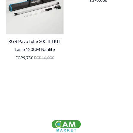
EGP
7,000
RGB PavoTube 30C II 1KIT
Lamp 120CM Nanlite
EGP
9,750
EGP
16,000