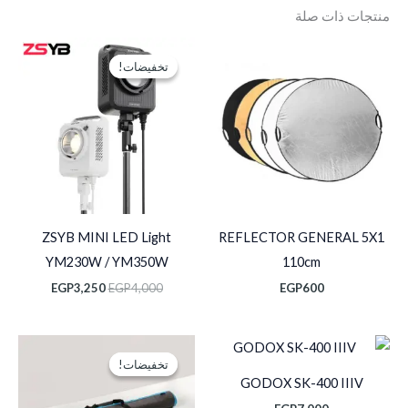
منتجات ذات صلة
السعر
السعر
الأصلي
الحالي
تخفيضات!
تخفيضات!
هو:
هو:
EGP3,250.
EGP4,000.
ZSYB MINI LED Light
REFLECTOR GENERAL 5X1
YM230W / YM350W
110cm
EGP
3,250
EGP
4,000
EGP
600
السعر
السعر
الأصلي
الحالي
تخفيضات!
تخفيضات!
هو:
هو:
GODOX SK-400 IIIV
GP9,750.
EGP16,000.