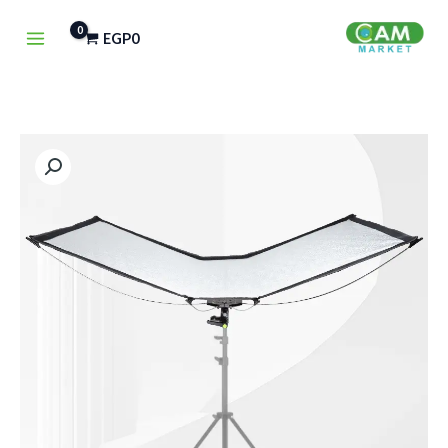
خطي
EGP
0
لى
لمحتوى
كمية
General
Collapsible
4-
in-
1
Reflector
U65120
(65*120cm)