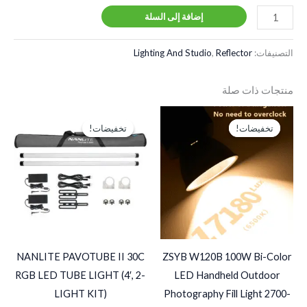
إضافة إلى السلة
التصنيفات:
Reflector
,
Lighting And Studio
منتجات ذات صلة
السعر
السعر
السعر
السعر
الأصلي
الحالي
الأصلي
الحالي
تخفيضات!
تخفيضات!
تخفيضات!
تخفيضات!
هو:
هو:
هو:
هو:
P18,500.
EGP30,000.
EGP2,750.
EGP4,000.
NANLITE PAVOTUBE II 30C
ZSYB W120B 100W Bi-Color
RGB LED TUBE LIGHT (4′, 2-
LED Handheld Outdoor
LIGHT KIT)
Photography Fill Light 2700-