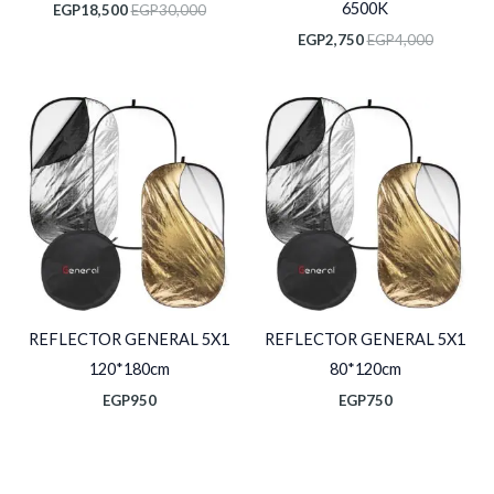
6500K
EGP
18,500
EGP
30,000
EGP
2,750
EGP
4,000
REFLECTOR GENERAL 5X1
REFLECTOR GENERAL 5X1
120*180cm
80*120cm
EGP
950
EGP
750