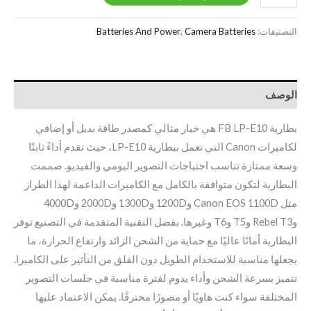
التصنيفات:
Camera Batteries
,
Batteries And Power
الوصف
بطارية FB LP-E10 هي خيار مثالي كمصدر طاقة بديل أو إضافي
لكاميرات Canon التي تعمل ببطارية LP-E10، حيث تقدم أداءً ثابتًا
وسعة ممتازة تناسب احتياجات التصوير اليومي والفيديو. صممت
البطارية لتكون متوافقة بالكامل مع الكاميرات الداعمة لهذا الطراز
مثل Canon EOS 1100D و1200D و1300D و2000D و4000D
وRebel T3 وT5 وT6 وغيرها. بفضل التقنية المتقدمة في التصنيع توفر
البطارية أمانًا عاليًا مع حماية من الشحن الزائد وارتفاع الحرارة، ما
يجعلها مناسبة للاستخدام الطويل دون القلق من التأثير على الكاميرا.
تتميز بسرعة الشحن وأداء يدوم لفترة مناسبة في جلسات التصوير
المختلفة سواء كنت هاويًا أو مصورًا محترفًا. يمكن الاعتماد عليها