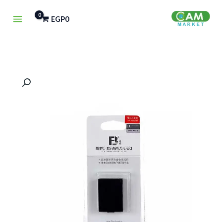
خطي
EGP
0
لى
لمحتوى
كمية
FB
LP-
E10
BATTERY
LPE10