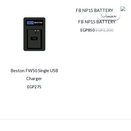
السعر
السعر
الأصلي
الحالي
تخفيضات!
تخفيضات!
هو:
هو:
FB NP15 BATTERY
EGP850.
EGP1,200.
EGP
850
EGP
1,200
Beston FW50 Single USB
Charger
EGP
275