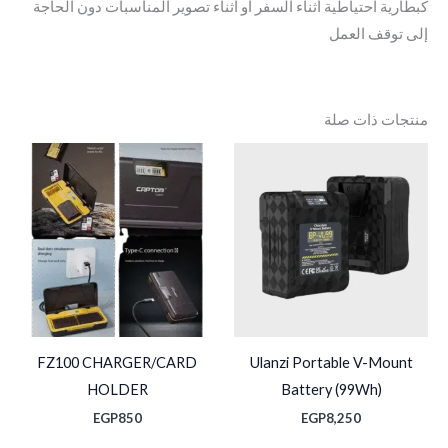
كبطارية احتياطية أثناء السفر أو أثناء تصوير المناسبات دون الحاجة
إلى توقف العمل
منتجات ذات صلة
FZ100 CHARGER/CARD
Ulanzi Portable V-Mount
HOLDER
Battery (99Wh)
EGP
850
EGP
8,250