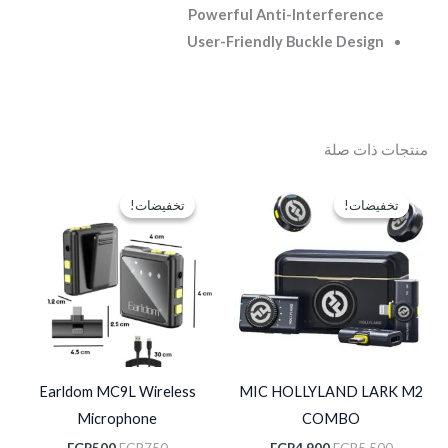
Powerful Anti-Interference
User-Friendly Buckle Design
منتجات ذات صلة
السعر
السعر
السعر
السعر
الأصلي
الحالي
الأصلي
الحالي
تخفيضات!
تخفيضات!
تخفيضات!
تخفيضات!
هو:
هو:
هو:
هو:
EGP500.
EGP750.
EGP4,900.
EGP5,500.
Earldom MC9L Wireless
MIC HOLLYLAND LARK M2
Microphone
COMBO
EGP
500
EGP
750
EGP
4,900
EGP
5,500