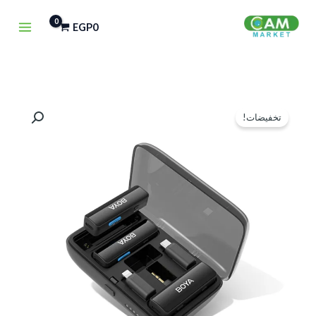
خطي
EGP
0
لى
لمحتوى
السعر
السعر
تخفيضات!
الأصلي
الحالي
هو:
هو:
EGP2,500.
EGP4,000.