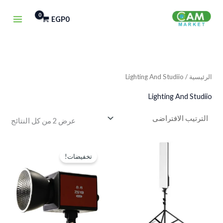
خطي
EGP
0
لى
لمحتوى
الرئيسية
/ Lighting And Studiio
Lighting And Studiio
عرض ⁦2⁩ من كل النتائج
السعر
السعر
الأصلي
الحالي
تخفيضات!
هو:
هو:
EGP4,000.
EGP5,500.