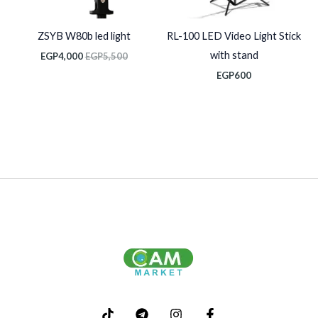
ZSYB W80b led light
RL-100 LED Video Light Stick
with stand
EGP
4,000
EGP
5,500
EGP
600